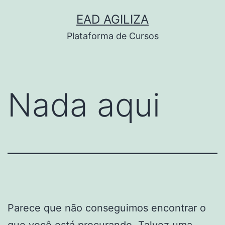
Pular
EAD AGILIZA
para
Plataforma de Cursos
o
conteúdo
Nada aqui
Parece que não conseguimos encontrar o
que você está procurando. Talvez uma