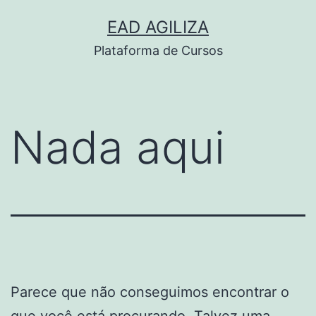
Pular
EAD AGILIZA
para
Plataforma de Cursos
o
conteúdo
Nada aqui
Parece que não conseguimos encontrar o
que você está procurando. Talvez uma