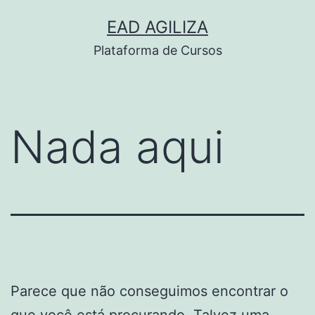
Pular
EAD AGILIZA
para
Plataforma de Cursos
o
conteúdo
Nada aqui
Parece que não conseguimos encontrar o
que você está procurando. Talvez uma