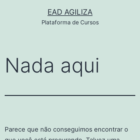
Pular
EAD AGILIZA
para
Plataforma de Cursos
o
conteúdo
Nada aqui
Parece que não conseguimos encontrar o
que você está procurando. Talvez uma