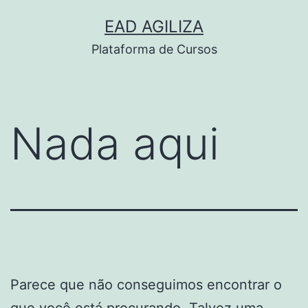
Pular
EAD AGILIZA
para
Plataforma de Cursos
o
conteúdo
Nada aqui
Parece que não conseguimos encontrar o
que você está procurando. Talvez uma