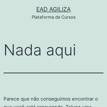
Pular
EAD AGILIZA
para
Plataforma de Cursos
o
conteúdo
Nada aqui
Parece que não conseguimos encontrar o
que você está procurando. Talvez uma