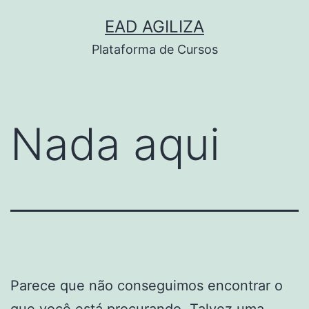
Pular
EAD AGILIZA
para
Plataforma de Cursos
o
conteúdo
Nada aqui
Parece que não conseguimos encontrar o
que você está procurando. Talvez uma