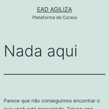
Pular
EAD AGILIZA
para
Plataforma de Cursos
o
conteúdo
Nada aqui
Parece que não conseguimos encontrar o
que você está procurando. Talvez uma