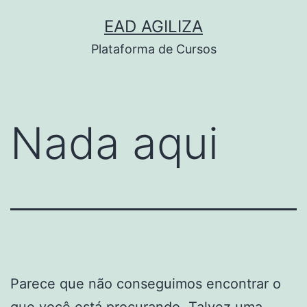
Pular
EAD AGILIZA
para
Plataforma de Cursos
o
conteúdo
Nada aqui
Parece que não conseguimos encontrar o
que você está procurando. Talvez uma