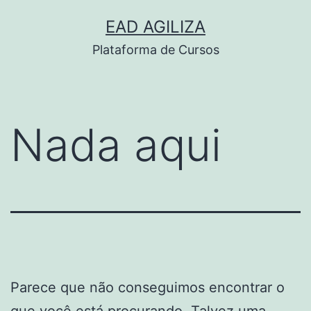
Pular
EAD AGILIZA
para
Plataforma de Cursos
o
conteúdo
Nada aqui
Parece que não conseguimos encontrar o
que você está procurando. Talvez uma