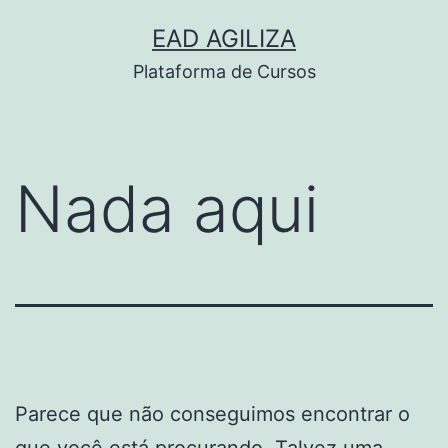
Pular
EAD AGILIZA
para
Plataforma de Cursos
o
conteúdo
Nada aqui
Parece que não conseguimos encontrar o
que você está procurando. Talvez uma