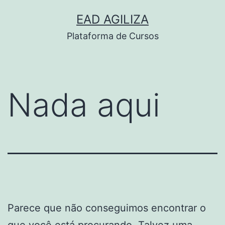
Pular
EAD AGILIZA
para
Plataforma de Cursos
o
conteúdo
Nada aqui
Parece que não conseguimos encontrar o
que você está procurando. Talvez uma