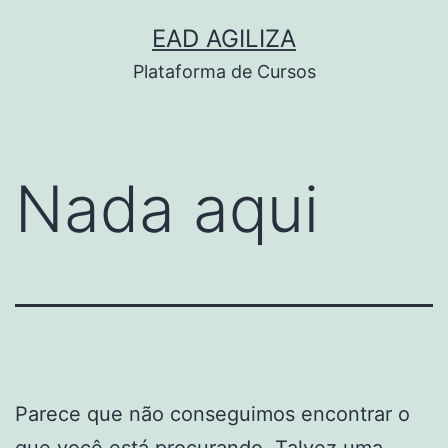
Pular
EAD AGILIZA
para
Plataforma de Cursos
o
conteúdo
Nada aqui
Parece que não conseguimos encontrar o
que você está procurando. Talvez uma