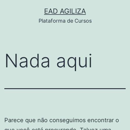
Pular
EAD AGILIZA
para
Plataforma de Cursos
o
conteúdo
Nada aqui
Parece que não conseguimos encontrar o
que você está procurando. Talvez uma