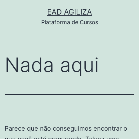
Pular
EAD AGILIZA
para
Plataforma de Cursos
o
conteúdo
Nada aqui
Parece que não conseguimos encontrar o
que você está procurando. Talvez uma