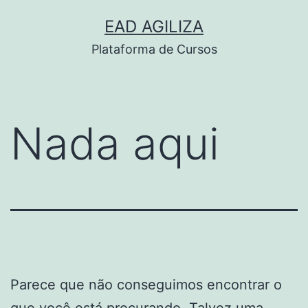
Pular
EAD AGILIZA
para
Plataforma de Cursos
o
conteúdo
Nada aqui
Parece que não conseguimos encontrar o
que você está procurando. Talvez uma