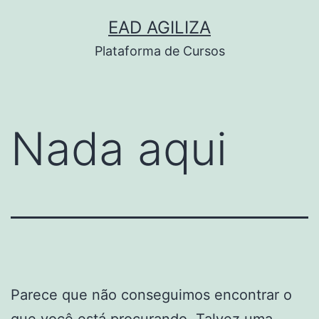
Pular
EAD AGILIZA
para
Plataforma de Cursos
o
conteúdo
Nada aqui
Parece que não conseguimos encontrar o
que você está procurando. Talvez uma