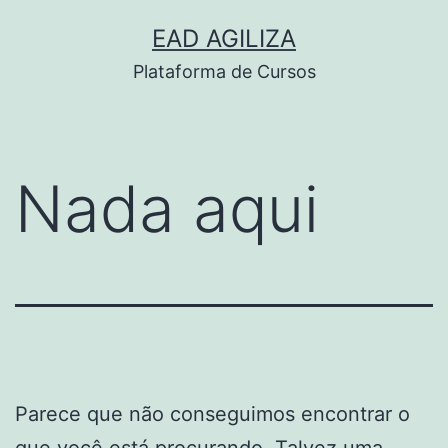
Pular
EAD AGILIZA
para
Plataforma de Cursos
o
conteúdo
Nada aqui
Parece que não conseguimos encontrar o
que você está procurando. Talvez uma